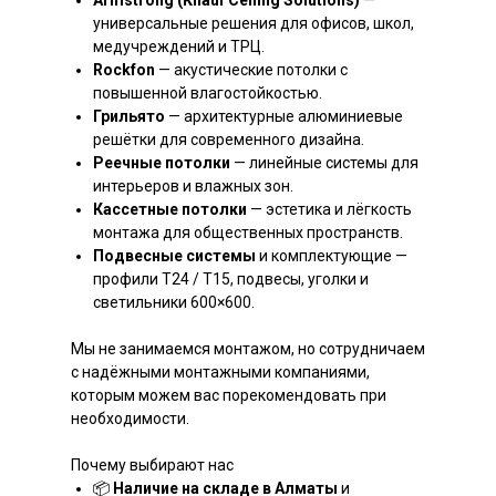
Armstrong (Knauf Ceiling Solutions)
—
универсальные решения для офисов, школ,
медучреждений и ТРЦ.
Rockfon
— акустические потолки с
повышенной влагостойкостью.
Грильято
— архитектурные алюминиевые
решётки для современного дизайна.
Реечные потолки
— линейные системы для
интерьеров и влажных зон.
Кассетные потолки
— эстетика и лёгкость
монтажа для общественных пространств.
Подвесные системы
и комплектующие —
профили T24 / T15, подвесы, уголки и
светильники 600×600.
Мы не занимаемся монтажом, но сотрудничаем
с надёжными монтажными компаниями,
которым можем вас порекомендовать при
необходимости.
Почему выбирают нас
📦
Наличие на складе в Алматы
и