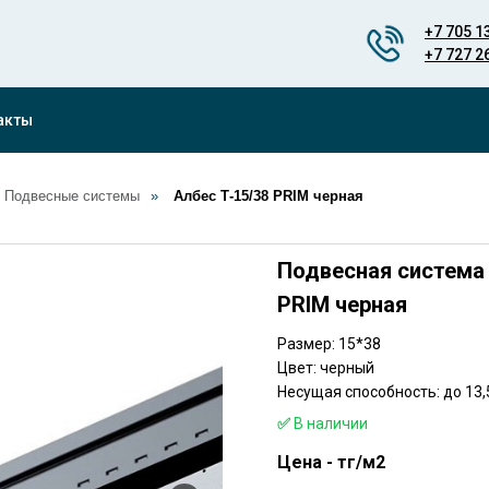
+7 705 1
+7 727 2
акты
Подвесные системы
»
Албес Т-15/38 PRIM черная
Подвесная система 
PRIM черная
Размер: 15*38
Цвет: черный
Несущая способность: до 13,
✅
В наличии
Цена - тг/м2