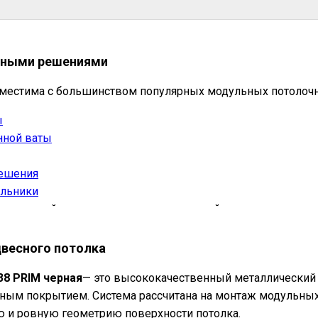
чными решениями
местима с большинством популярных модульных потолоч
ы
нной ваты
решения
ильники
версальной для разных типов помещений и задач.
двесного потолка
38 PRIM черная
— это высококачественный металлический 
ым покрытием. Система рассчитана на монтаж модульных 
 и ровную геометрию поверхности потолка.