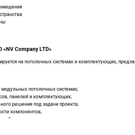
помещения
странства
оны
йнерским потолком
О «NV Company LTD»
ируется на потолочных системах и комплектующих, предл
и модульных потолочных системах;
сов, панелей и комплектующих;
ного решения под задачи проекта;
ости компонентов;
е в Алматы.