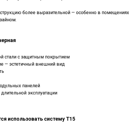
нструкцию более выразительной — особенно в помещени
зайном.
черная
ой стали с защитным покрытием
ие — эстетичный внешний вид
ть
модульных панелей
 длительной эксплуатации
потолочными модулями
тся использовать систему T15