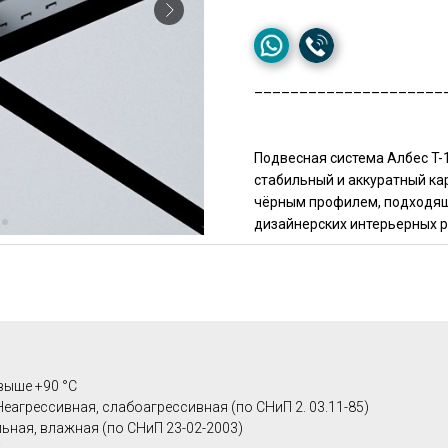
_____________________
Подвесная система Албес T-
стабильный и аккуратный ка
чёрным профилем, подходящи
дизайнерских интерьерных 
выше +90 °C
Неагрессивная, слабоагрессивная (по СНиП 2. 03.11-85)
ьная, влажная (по СНиП 23-02-2003)