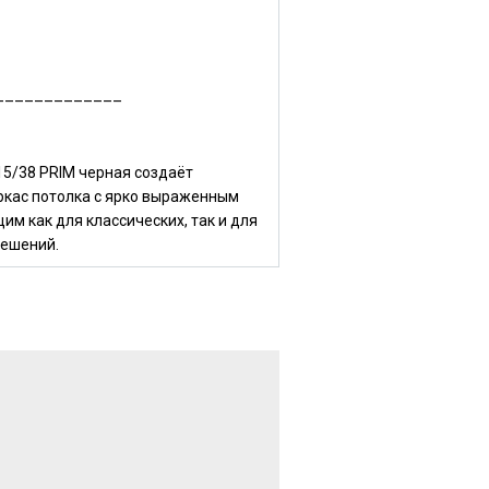
_____________
15/38 PRIM черная создаёт
ркас потолка с ярко выраженным
м как для классических, так и для
решений.