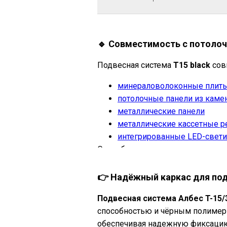
🔹 Совместимость с потоло
Подвесная система
T15 black
сов
минераловолоконные плит
потолочные панели из каме
металлические панели
металлические кассетные 
интегрированные LED-свет
Эта гибкость делает систему уни
👉 Надёжный каркас для по
Подвесная система Албес T-15/
способностью и чёрным полимерн
обеспечивая надежную фиксацию