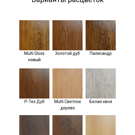
Multi Gloss
Золотой дуб
Палисандр
новый
P-Tex Дуб
Multi Светлое
Белая хвоя
дерево